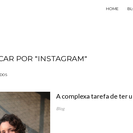
HOME
B
CAR POR
"INSTAGRAM"
ADOS
A complexa tarefa de ter u
Blog