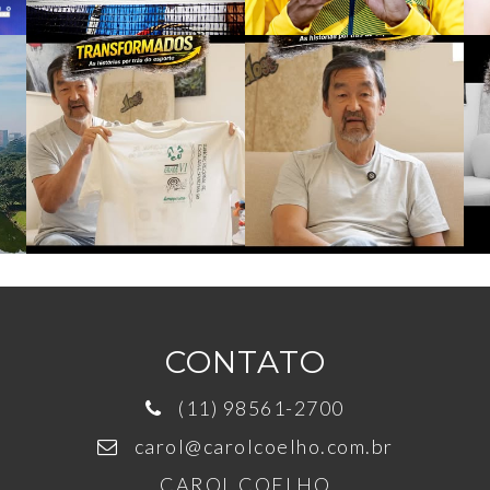
CONTATO
(11) 98561-2700
carol@carolcoelho.com.br
CAROL COELHO