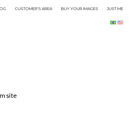
LOG
CUSTOMER'S AREA
BUY YOUR IMAGES
JUST ME
m site