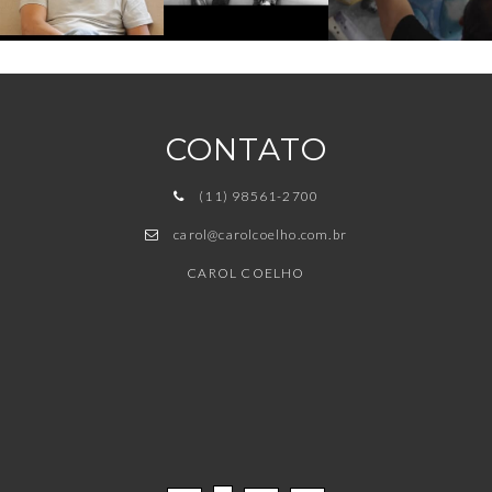
CONTATO
(11) 98561-2700
carol@carolcoelho.com.br
CAROL COELHO