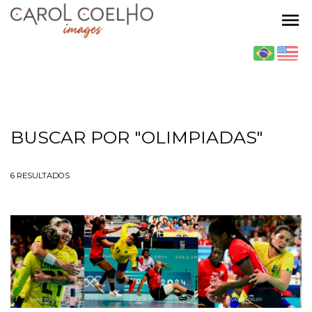
menu
BUSCAR POR
"OLIMPIADAS"
6
RESULTADOS