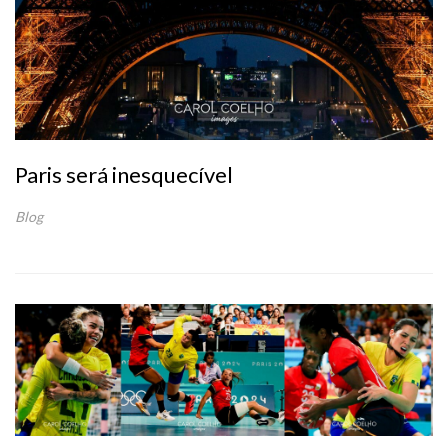
Paris será inesquecível
Blog